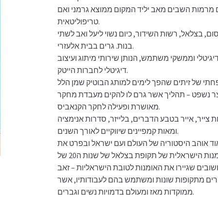
חקלאים מרמות השבים מאב יליד המקום ממוצא גרמני ואם
טריפוליטאית.
סום, בצלאל, רשות השידור, כיום נשוי ליעל ואב לשתי
בנות. גרים בבית אלעזרי.
יגיטלי וממשקי משתמש, הנותן שירותי מיתוג ועיצוב
דיגיטלי לחברות הייטק.
ר נשפט – תהליך אשר גרם לו להקים מעבדת מחקר
מאושרת ופעילה לחקר הקנאביס.
ת צייר, אייר בטבע הדברים, בלייזר, סדרות אנימציה
ומאות קמפיינים שיווקיים לאורך השנים.
אוד אוהב היסטוריה של העולם ועם ישראל ובפרט את
מלחמת העולם השנייה, מושפע מהאומנות הישראלית של תקופת בצלאל של שנות ה20 של
שובים שגיירו את האומנות לטובת הישראליות – זאב
טורים מתקופות שונות ומשתמש בהם לעבודותיו, אשר
ממוקדות מאז ומעולם בדמויות נשים וגברים.