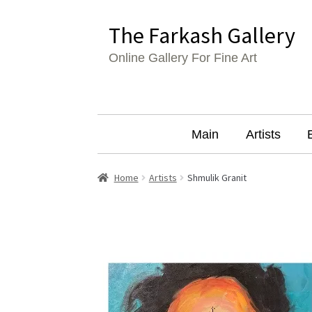
Skip
Skip
The Farkash Gallery
to
to
Online Gallery For Fine Art
navigation
content
Main
Artists
Home
Artists
Shmulik Granit