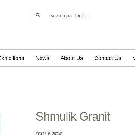
Search
Search
for:
Exhibitions
News
About Us
Contact Us
Shmulik Granit
שמוליק גרנית