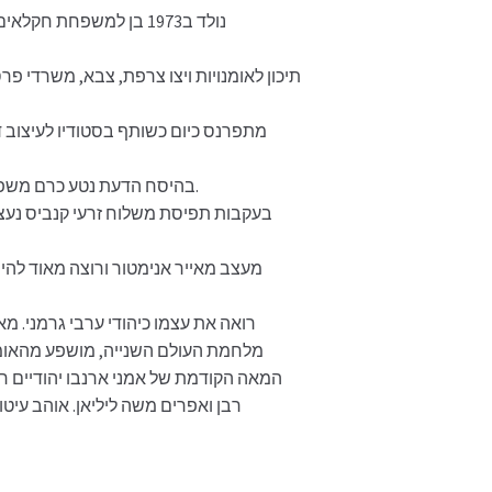
נולד ב1973 בן למשפחת 
תיכון לאומנויות ויצו צרפת, צבא, משרדי פר
מתפרנס כיום כשותף בסטודיו לעיצוב ד
בהיסח הדעת נטע כרם משפחתי של זיתים שהפך לימים למותג הבוטיק שמן הלל.
בעקבות תפיסת משלוח זרעי קנביס נעצ
מעצב מאייר אנימטור ורוצה מאוד להיו
רואה את עצמו כיהודי ערבי גרמני. מ
המאה הקודמת של אמני ארנבו יהודיים ח
רבן ואפרים משה ליליאן. אוהב עי