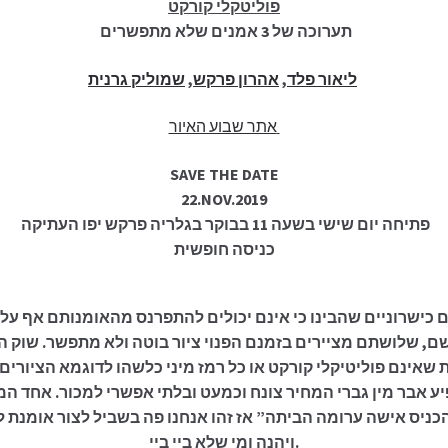
פוליטקלי קורקט
תערוכה של 3 אמנים שלא מתפשרים
שמוליק גרנית
,
אהרון פרקש
,
ליאור פלד
אתר שבוע האיור
SAVE THE DATE
22.NOV.2019
פתיחה יום שישי בשעה 11 בבוקר בגלריה פרקש יפו העתיקה
כניסה חופשית
קש תציג בשבוע האיור 3 אומנים כישרוניים שהבינו כי אינם יכולים להתפרנס מהאומ
, שלושתם מציירים בזמנם הפנוי ציור בוטה ולא מתפשר. שוק האו
ת שאינם פוליטיקלי קורקט או כל רמז מיני כלשהו לדוגמא הציורי
ע אבר מין גברי המחיר צונח וכמעט ובלתי אפשרי למכור. אחד ה
הכניס אישה ערומה הביתה” אז זהו אנחנו פה בשביל לצור אומנת ל
ויהנה ומי שלא ביי ביי.